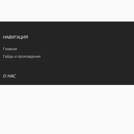
НАВИГАЦИЯ
Главная
Гайды и прохождения
О НАС
Политика конфиденциальности
Условия использования
© EtalonGame
При цитировании статьи ссылка на сайт обязательна. Полное
копирование статьи является нарушением международного