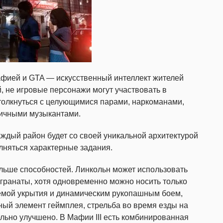
фией и GTA — искусственный интеллект жителей
й, не игровые персонажи могут участвовать в
толкнуться с целующимися парами, наркоманами,
ичными музыкантами.
аждый район будет со своей уникальной архитектурой
лняться характерные задания.
больше способностей. Линкольн может использовать
 гранаты, хотя одновременно можно носить только
темой укрытия и динамическим рукопашным боем,
ый элемент геймплея, стрельба во время езды на
льно улучшено. В Мафии III есть комбинированная