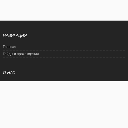
НАВИГАЦИЯ
Главная
Гайды и прохождения
О НАС
Политика конфиденциальности
Условия использования
© EtalonGame
При цитировании статьи ссылка на сайт обязательна. Полное
копирование статьи является нарушением международного