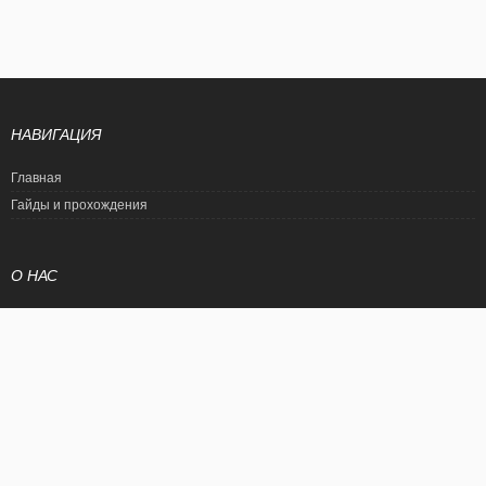
НАВИГАЦИЯ
Главная
Гайды и прохождения
О НАС
Политика конфиденциальности
Условия использования
© EtalonGame
При цитировании статьи ссылка на сайт обязательна. Полное
копирование статьи является нарушением международного