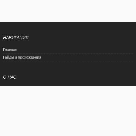
НАВИГАЦИЯ
Главная
Гайды и прохождения
О НАС
Политика конфиденциальности
Условия использования
© EtalonGame
При цитировании статьи ссылка на сайт обязательна. Полное
копирование статьи является нарушением международного