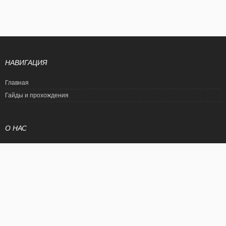
НАВИГАЦИЯ
Главная
Гайды и прохождения
О НАС
Политика конфиденциальности
Условия использования
© EtalonGame
При цитировании статьи ссылка на сайт обязательна. Полное
копирование статьи является нарушением международного