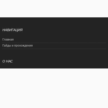
НАВИГАЦИЯ
Главная
Гайды и прохождения
О НАС
Политика конфиденциальности
Условия использования
© EtalonGame
При цитировании статьи ссылка на сайт обязательна. Полное
копирование статьи является нарушением международного