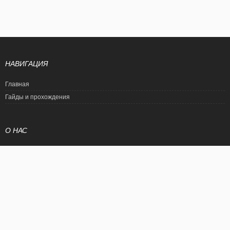
НАВИГАЦИЯ
Главная
Гайды и прохождения
О НАС
Политика конфиденциальности
Условия использования
© EtalonGame
При цитировании статьи ссылка на сайт обязательна. Полное
копирование статьи является нарушением международного