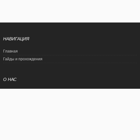
НАВИГАЦИЯ
Главная
Гайды и прохождения
О НАС
Политика конфиденциальности
Условия использования
© EtalonGame
При цитировании статьи ссылка на сайт обязательна. Полное
копирование статьи является нарушением международного