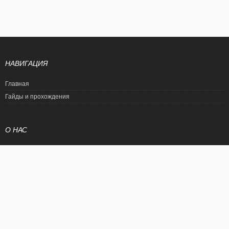
НАВИГАЦИЯ
Главная
Гайды и прохождения
О НАС
Политика конфиденциальности
Условия использования
© EtalonGame
При цитировании статьи ссылка на сайт обязательна. Полное
копирование статьи является нарушением международного