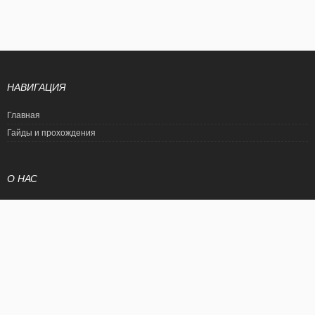
НАВИГАЦИЯ
Главная
Гайды и прохождения
О НАС
Политика конфиденциальности
Условия использования
© EtalonGame
При цитировании статьи ссылка на сайт обязательна. Полное
копирование статьи является нарушением международного