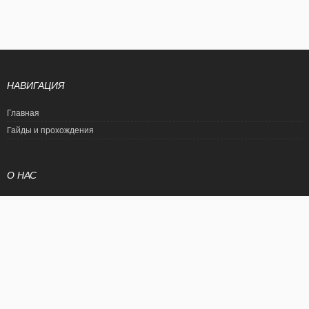
НАВИГАЦИЯ
Главная
Гайды и прохождения
О НАС
Политика конфиденциальности
Условия использования
© EtalonGame
При цитировании статьи ссылка на сайт обязательна. Полное
копирование статьи является нарушением международного