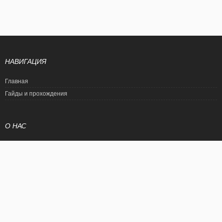
НАВИГАЦИЯ
Главная
Гайды и прохождения
О НАС
Политика конфиденциальности
Условия использования
© EtalonGame
При цитировании статьи ссылка на сайт обязательна. Полное
копирование статьи является нарушением международного