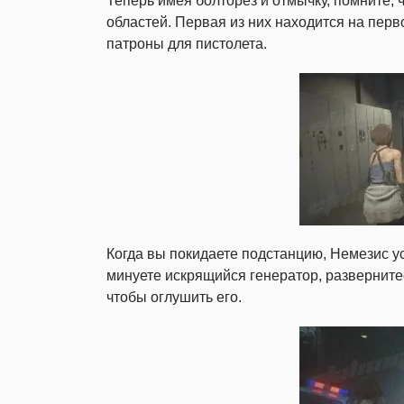
Теперь имея болторез и отмычку, помните, ч
областей. Первая из них находится на пер
патроны для пистолета.
Когда вы покидаете подстанцию, Немезис уст
минуете искрящийся генератор, развернитес
чтобы оглушить его.