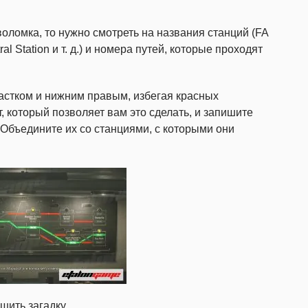
воломка, то нужно смотреть на названия станций (FA
l Station и т. д.) и номера путей, которые проходят
стком и нижним правым, избегая красных
 который позволяет вам это сделать, и запишите
. Объедините их со станциями, с которыми они
шить загадку.