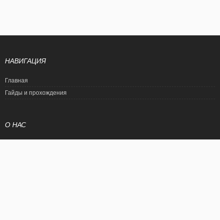
НАВИГАЦИЯ
Главная
Гайды и прохождения
О НАС
Политика конфиденциальности
Условия использования
© EtalonGame
При цитировании статьи ссылка на сайт обязательна. Полное
копирование статьи является нарушением международного