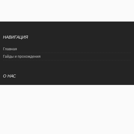
НАВИГАЦИЯ
Главная
Гайды и прохождения
О НАС
Политика конфиденциальности
Условия использования
© EtalonGame
При цитировании статьи ссылка на сайт обязательна. Полное
копирование статьи является нарушением международного