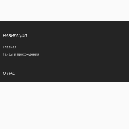
НАВИГАЦИЯ
Главная
Гайды и прохождения
О НАС
Политика конфиденциальности
Условия использования
© EtalonGame
При цитировании статьи ссылка на сайт обязательна. Полное
копирование статьи является нарушением международного