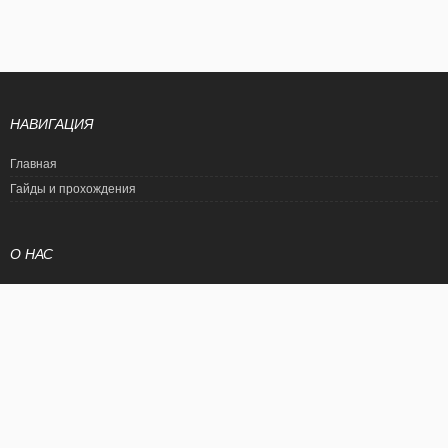
НАВИГАЦИЯ
Главная
Гайды и прохождения
О НАС
Политика конфиденциальности
Условия использования
© EtalonGame
При цитировании статьи ссылка на сайт обязательна. Полное
копирование статьи является нарушением международного