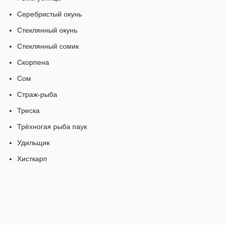
Серебристый окунь
Стеклянный окунь
Стеклянный сомик
Скорпена
Сом
Страж-рыба
Треска
Трёхногая рыба паук
Удильщик
Хисткарп