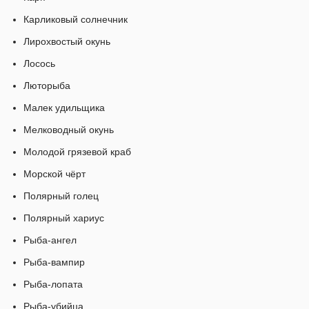
Карликовый солнечник
Лирохвостый окунь
Лосось
Люторыба
Малек удильщика
Мелководный окунь
Молодой грязевой краб
Морской чёрт
Полярный голец
Полярный хариус
Рыба-ангел
Рыба-вампир
Рыба-лопата
Рыба-убийца