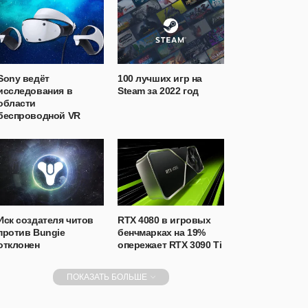
Sony ведёт
100 лучших игр на
исследования в
Steam за 2022 год
области
беспроводной VR
Иск создателя читов
RTX 4080 в игровых
против Bungie
бенчмарках на 19%
отклонен
опережает RTX 3090 Ti
ПОКАЗАТЬ БОЛЬШЕ