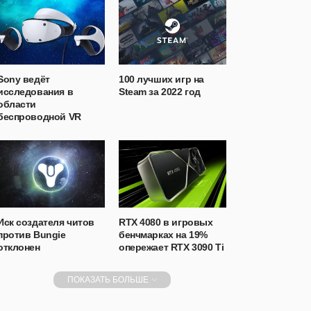
Sony ведёт
100 лучших игр на
исследования в
Steam за 2022 год
области
беспроводной VR
Иск создателя читов
RTX 4080 в игровых
против Bungie
бенчмарках на 19%
отклонен
опережает RTX 3090 Ti
ПОКАЗАТЬ БОЛЬШЕ