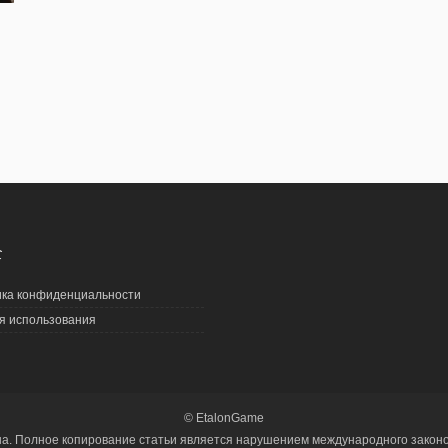
С
ка конфиденциальности
я использования
© EtalonGame
на. Полное копирование статьи является нарушением международного законод