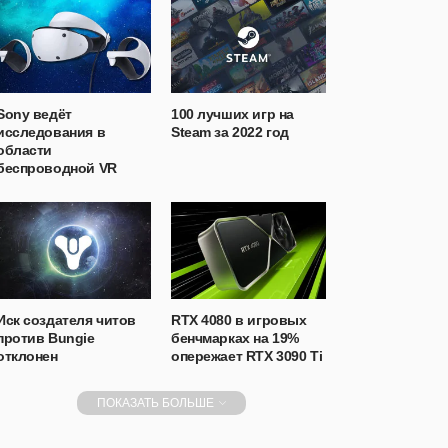
Sony ведёт
100 лучших игр на
исследования в
Steam за 2022 год
области
беспроводной VR
Иск создателя читов
RTX 4080 в игровых
против Bungie
бенчмарках на 19%
отклонен
опережает RTX 3090 Ti
ПОКАЗАТЬ БОЛЬШЕ