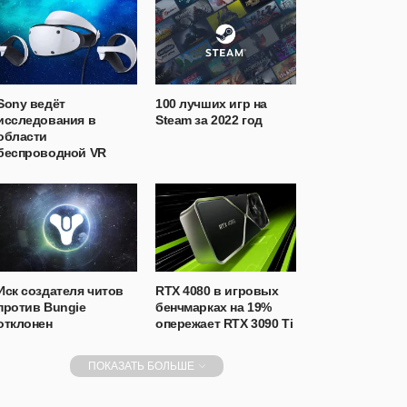
Sony ведёт
100 лучших игр на
исследования в
Steam за 2022 год
области
беспроводной VR
Иск создателя читов
RTX 4080 в игровых
против Bungie
бенчмарках на 19%
отклонен
опережает RTX 3090 Ti
ПОКАЗАТЬ БОЛЬШЕ