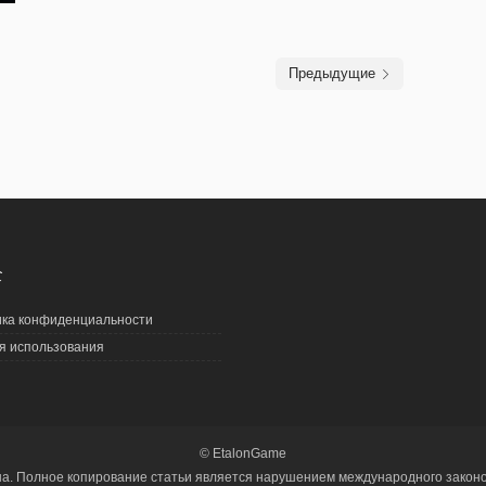
Предыдущие
С
ка конфиденциальности
я использования
© EtalonGame
на. Полное копирование статьи является нарушением международного законод