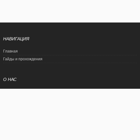
НАВИГАЦИЯ
Главная
Гайды и прохождения
О НАС
Политика конфиденциальности
Условия использования
© EtalonGame
При цитировании статьи ссылка на сайт обязательна. Полное
копирование статьи является нарушением международного