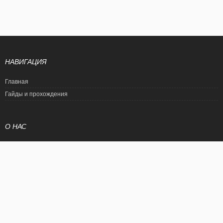
НАВИГАЦИЯ
Главная
Гайды и прохождения
О НАС
Политика конфиденциальности
Условия использования
© EtalonGame
При цитировании статьи ссылка на сайт обязательна. Полное
копирование статьи является нарушением международного