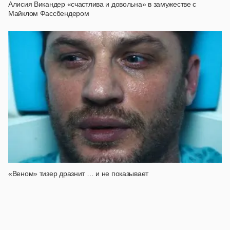
Алисия Викандер «cчастлива и довольна» в замужестве с
Майклом Фассбендером
«Веном» тизер дразнит … и не показывает