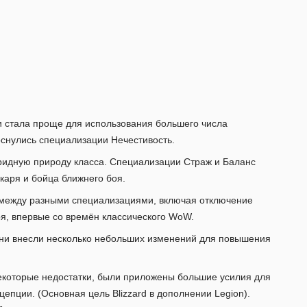
и стала проще для использования большего числа
снулись специализации Нечестивость.
бридную природу класса. Специализации Страж и Баланс
каря и бойца ближнего боя.
й между разными специализациями, включая отключение
оя, впервые со времён классического WoW.
о они внесли несколько небольших изменений для повышения
некоторые недостатки, были приложены большие усилия для
цепции. (Основная цель Blizzard в дополнении Legion).