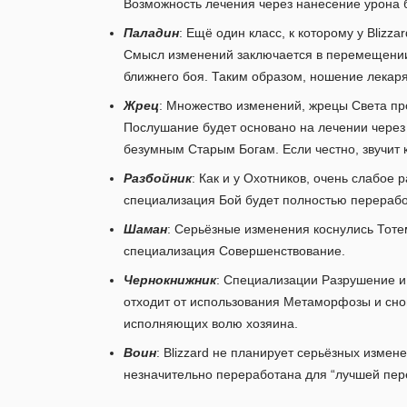
Возможность лечения через нанесение урона 
Паладин
: Ещё один класс, к которому у Bliz
Смысл изменений заключается в перемещении 
ближнего боя. Таким образом, ношение лекар
Жрец
: Множество изменений, жрецы Света про
Послушание будет основано на лечении через
безумным Старым Богам. Если честно, звучит к
Разбойник
: Как и у Охотников, очень слабое 
специализация Бой будет полностью переработ
Шаман
: Серьёзные изменения коснулись Тоте
специализация Совершенствование.
Чернокнижник
: Специализации Разрушение и
отходит от использования Метаморфозы и сно
исполняющих волю хозяина.
Воин
: Blizzard не планирует серьёзных измен
незначительно переработана для “лучшей пере