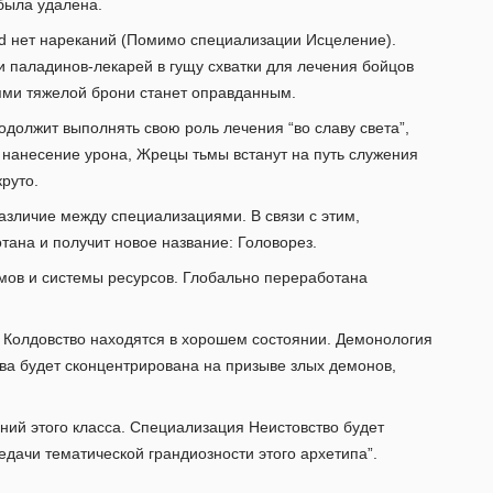
была удалена.
zard нет нареканий (Помимо специализации Исцеление).
паладинов-лекарей в гущу схватки для лечения бойцов
ями тяжелой брони станет оправданным.
должит выполнять свою роль лечения “во славу света”,
 нанесение урона, Жрецы тьмы встанут на путь служения
руто.
различие между специализациями. В связи с этим,
ана и получит новое название: Головорез.
мов и системы ресурсов. Глобально переработана
 Колдовство находятся в хорошем состоянии. Демонология
ва будет сконцентрирована на призыве злых демонов,
ений этого класса. Специализация Неистовство будет
дачи тематической грандиозности этого архетипа”.