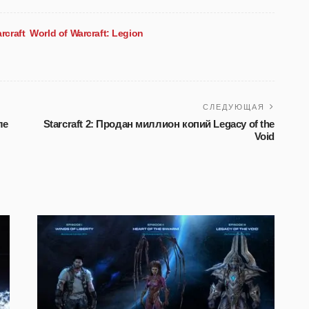
rcraft
World of Warcraft: Legion
СЛЕДУЮЩАЯ
ле
Starcraft 2: Продан миллион копий Legacy of the
Void