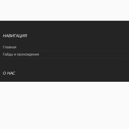
НАВИГАЦИЯ
Главная
Гайды и прохождения
О НАС
Политика конфиденциальности
Условия использования
© EtalonGame
При цитировании статьи ссылка на сайт обязательна. Полное
копирование статьи является нарушением международного