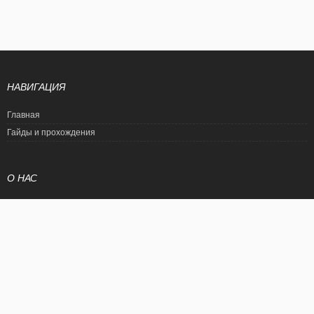
НАВИГАЦИЯ
Главная
Гайды и прохождения
О НАС
Политика конфиденциальности
Условия использования
© EtalonGame
При цитировании статьи ссылка на сайт обязательна. Полное
копирование статьи является нарушением международного