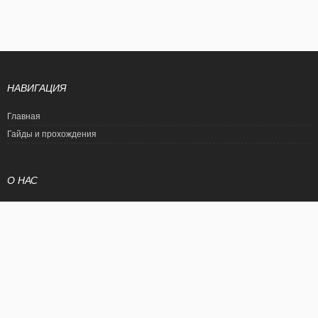
НАВИГАЦИЯ
Главная
Гайды и прохождения
О НАС
Политика конфиденциальности
Условия использования
© EtalonGame
При цитировании статьи ссылка на сайт обязательна. Полное
копирование статьи является нарушением международного