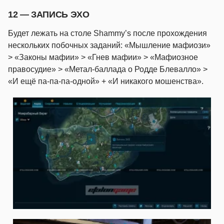
12 — ЗАПИСЬ ЭХО
Будет лежать на столе Shammy’s после прохождения
нескольких побочных заданий: «Мышление мафиози»
> «Законы мафии» > «Гнев мафии» > «Мафиозное
правосудие» > «Метал-баллада о Родде Блевалло» >
«И ещё па-па-па-одной» + «И никакого мошенства».