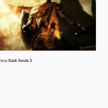
елиза
Dark Souls 3
.