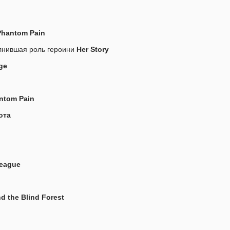
 Phantom Pain
олнившая роль героини
Her Story
nge
antom Pain
ота
League
nd the Blind Forest