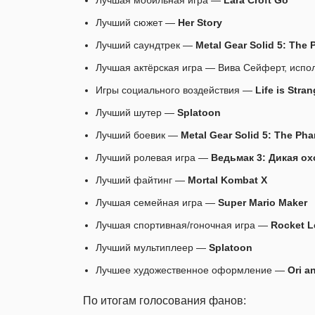
Лучший сюжет —
Her Story
Лучший саундтрек —
Metal Gear Solid 5: The
Лучшая актёрская игра — Вива Сейферт, исп
Игры социального воздействия —
Life is Stra
Лучший шутер —
Splatoon
Лучший боевик —
Metal Gear Solid 5: The Ph
Лучший ролевая игра —
Ведьмак 3: Дикая ох
Лучший файтинг —
Mortal Kombat X
Лучшая семейная игра —
Super Mario Maker
Лучшая спортивная/гоночная игра —
Rocket 
Лучший мультиплеер —
Splatoon
Лучшее художественное оформление —
Ori a
По итогам голосования фанов: