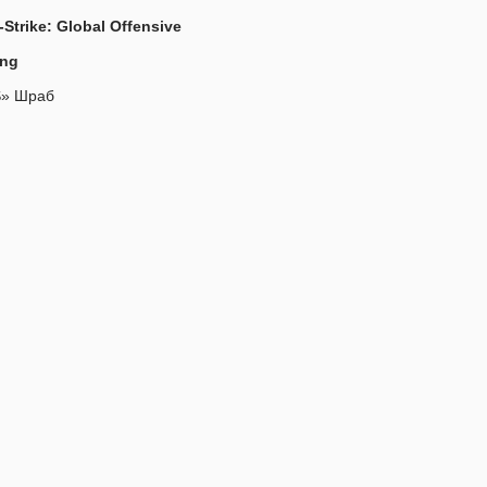
Strike: Global Offensive
ing
S» Шраб