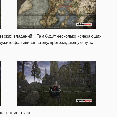
евских владений». Там будут несколько исчезающих
наружите фальшивая стену, преграждающую путь,
га к поместью».