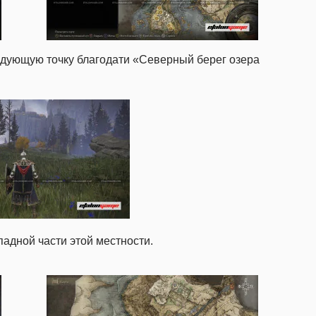
ледующую точку благодати «Северный берег озера
падной части этой местности.