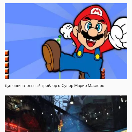
Душещипательный трейлер о Супер Марио Мастере