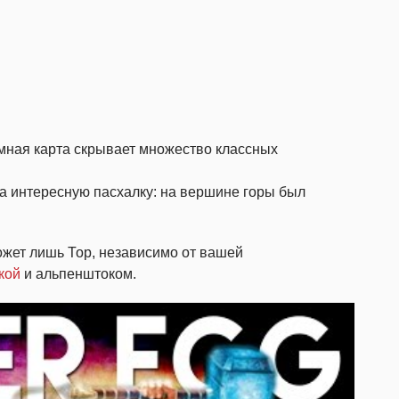
омная карта скрывает множество классных
а интересную пасхалку: на вершине горы был
ожет лишь Тор, независимо от вашей
кой
и альпенштоком.