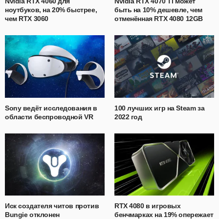
Nvidia RTX 4060 для
Nvidia RTX 4070 Ti может
ноутбуков, на 20% быстрее,
быть на 10% дешевле, чем
чем RTX 3060
отменённая RTX 4080 12GB
Sony ведёт исследования в
100 лучших игр на Steam за
области беспроводной VR
2022 год
Иск создателя читов против
RTX 4080 в игровых
Bungie отклонен
бенчмарках на 19% опережает