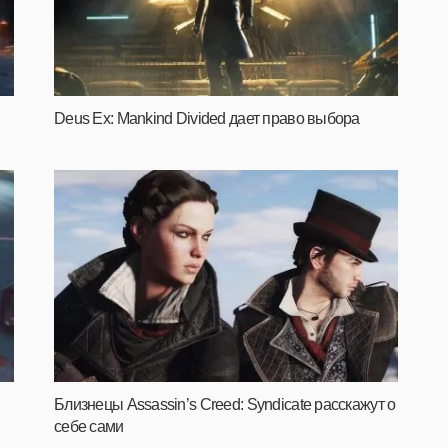
Deus Ex: Mankind Divided дает право выбора
Близнецы Assassin’s Creed: Syndicate расскажут о
себе сами