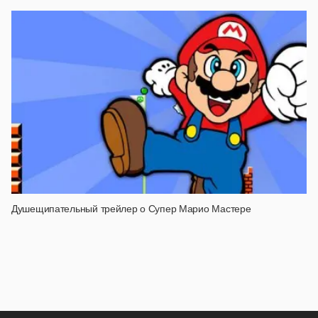
Душещипательный трейлер о Супер Марио Мастере