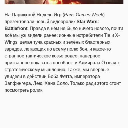
На Парижской Неделе Игр (
Paris Games Week
)
презентовали новый видеоролик
Star Wars:
Battlefront
. Правда в нём не было ничего нового, почти
всё мы уж видели ранее: ионные истребители Tie и X-
WIngs, целая туча красных и зелёных бластерных
зарядов, летающих по всему полю боя, и какое-то
странное тактическое козье родео, наверное
призванное показать способности Адмирала Оззеля к
стратегическому мышлению. Также, мы впервые
увидели в действии Боба Фетта, императора
Запфингера, Лею, Хана Соло. Только ради этого стоит
посмотреть ролик.