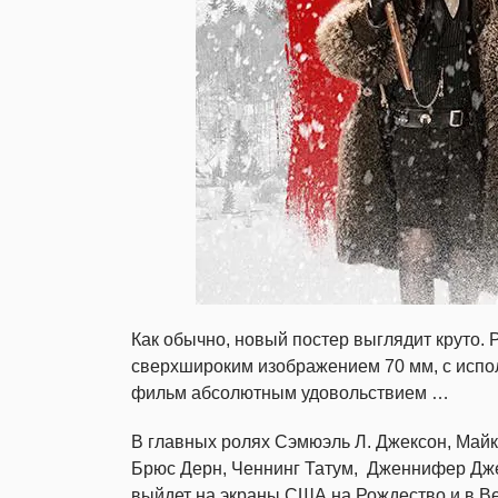
Как обычно, новый постер выглядит круто. 
сверхшироким изображением 70 мм, с испол
фильм абсолютным удовольствием …
В главных ролях Сэмюэль Л. Джексон, Майк
Брюс Дерн, Ченнинг Татум, Дженнифер Дже
выйдет на экраны США на Рождество и в Ве