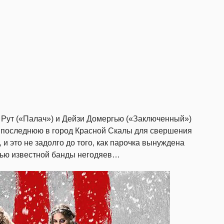
 Рут («Палач») и Дейзи Домергью («Заключенный»)
м последнюю в город Красной Скалы для свершения
и это не задолго до того, как парочка вынуждена
стью известной банды негодяев…