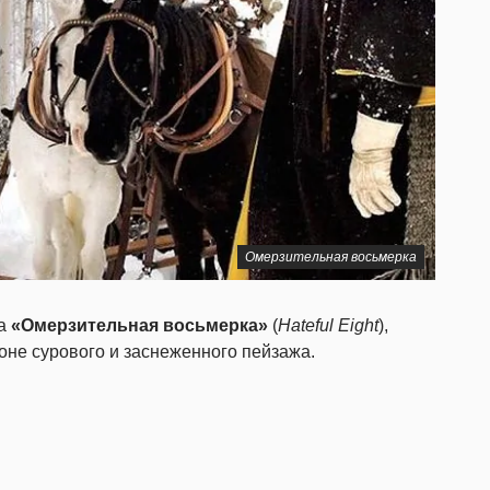
Омерзительная восьмерка
ма
«Омерзительная восьмерка»
(
Hateful Eight
),
не сурового и заснеженного пейзажа.