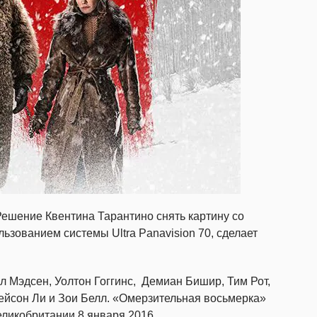
Решение Квентина Тарантино снять картину со
ьзованием системы Ultra Panavision 70, сделает
л Мэдсен, Уолтон Гоггинс, Демиан Бишир, Тим Рот,
йсон Ли и Зои Белл. «Омерзительная восьмерка»
ликобритании 8 января 2016.