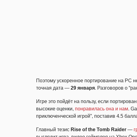
Поэтому ускоренное портирование на PC н
точная дата —
29 января
. Разговоров о “ра
Игре это пойдёт на пользу, если портирова
высокие оценки,
понравилась она и нам
. G
приключенческой игрой”, поставив 4.5 балл
Главный тезис
Rise of the Tomb Raider
—
г
выглядит игра, видео геймплея на Xbox One