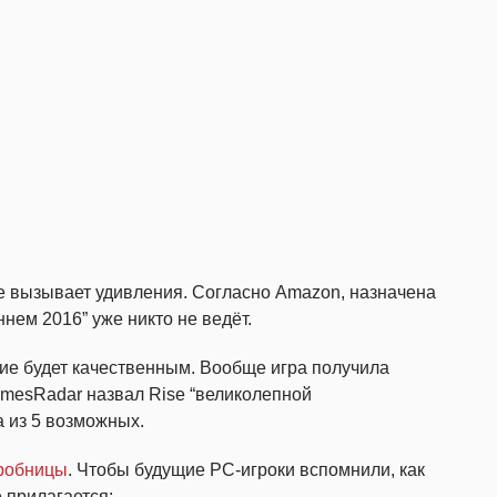
е вызывает удивления. Согласно Amazon, назначена
ннем 2016” уже никто не ведёт.
ние будет качественным. Вообще игра получила
amesRadar назвал Rise “великолепной
а из 5 возможных.
робницы
. Чтобы будущие PC-игроки вспомнили, как
 прилагается: