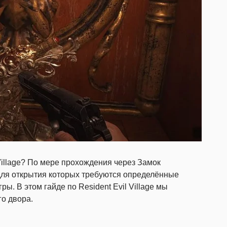
 Village? По мере прохождения через Замок
для открытия которых требуются определённые
ы. В этом гайде по Resident Evil Village мы
го двора.