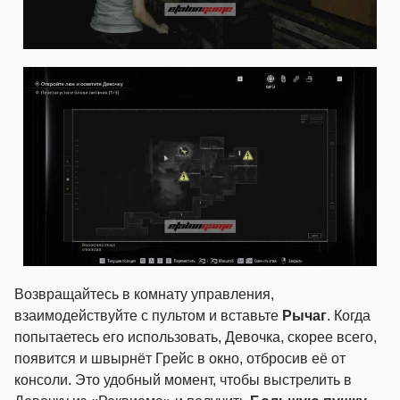
Возвращайтесь в комнату управления,
взаимодействуйте с пультом и вставьте
Рычаг
. Когда
попытаетесь его использовать, Девочка, скорее всего,
появится и швырнёт Грейс в окно, отбросив её от
консоли. Это удобный момент, чтобы выстрелить в