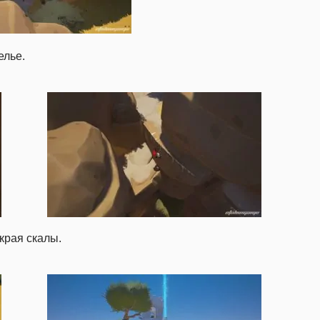
елье.
края скалы.