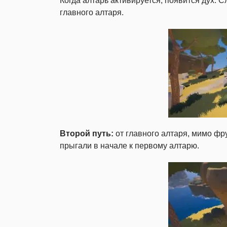
Когда алтарь активируется, появится дух. С
главного алтаря.
Второй путь:
от главного алтаря, мимо фру
прыгали в начале к первому алтарю.