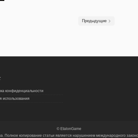
Предыдущие
С
ка конфиденциальности
я использования
© EtalonGame
на. Полное копирование статьи является нарушением международного законод