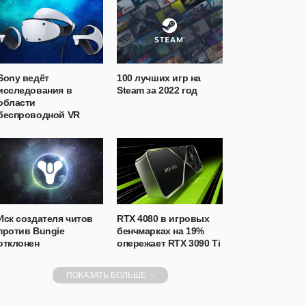
Sony ведёт
100 лучших игр на
исследования в
Steam за 2022 год
области
беспроводной VR
Иск создателя читов
RTX 4080 в игровых
против Bungie
бенчмарках на 19%
отклонен
опережает RTX 3090 Ti
ПОКАЗАТЬ БОЛЬШЕ