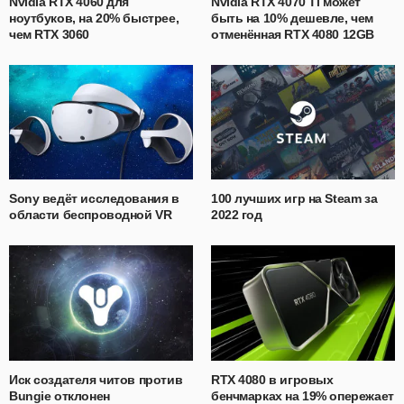
Nvidia RTX 4060 для
Nvidia RTX 4070 Ti может
ноутбуков, на 20% быстрее,
быть на 10% дешевле, чем
чем RTX 3060
отменённая RTX 4080 12GB
Sony ведёт исследования в
100 лучших игр на Steam за
области беспроводной VR
2022 год
Иск создателя читов против
RTX 4080 в игровых
Bungie отклонен
бенчмарках на 19% опережает