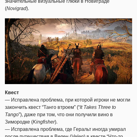
значительные визуальные глюки в Новиграде
(
Novigrad
).
Квест
— Исправлена проблема, при которой игроки не могли
закончить квест “Танго втроем” (“
It Takes Three to
Tango
”), даже при том, что они получили вино в
Зимородке (
Kingfisher
).
— Исправлена проблема, где Геральт иногда умирал
после путешествия в Велен (
Velen
) в квесте “Что-то