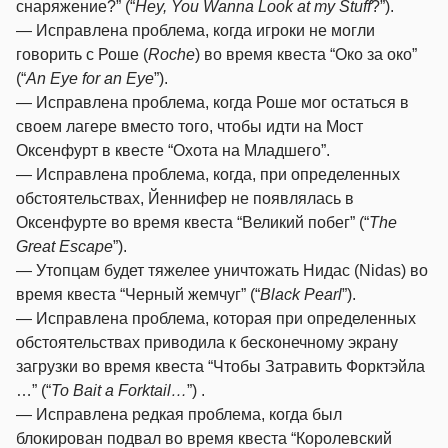
снаряжение?” (“
Hey, You Wanna Look at my Stuff
?”).
— Исправлена проблема, когда игроки не могли
говорить с Роше (
Roche
) во время квеста “Око за око”
(“
An Eye for an Eye
”).
— Исправлена проблема, когда Роше мог остаться в
своем лагере вместо того, чтобы идти на Мост
Оксенфурт в квесте “Охота на Младшего”.
— Исправлена проблема, когда, при определенных
обстоятельствах, Йеннифер не появлялась в
Оксенфурте во время квеста “Великий побег” (“
The
Great Escape
”).
— Утопцам будет тяжелее уничтожать Нидас (Nidas) во
время квеста “Черный жемчуг” (“
Black Pearl
”).
— Исправлена проблема, которая при определенных
обстоятельствах приводила к бесконечному экрану
загрузки во время квеста “Чтобы Затравить Форктэйла
…” (“
To Bait a Forktail…
”) .
— Исправлена редкая проблема, когда был
блокирован подвал во время квеста “Королевский