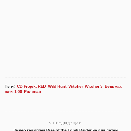
Тэги:
CD Projekt RED
Wild Hunt
Witcher
Witcher 3
Ведьмак
патч 1.08
Ролевая
ПРЕДЫДУЩАЯ
Видео геймплея Rise of the Tomb Raider не для детей