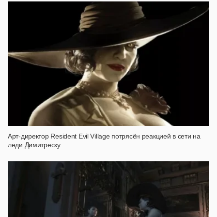
Арт-директор Resident Evil Village потрясён реакцией в сети на
леди Димитреску