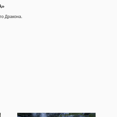
А»
го Дракона.