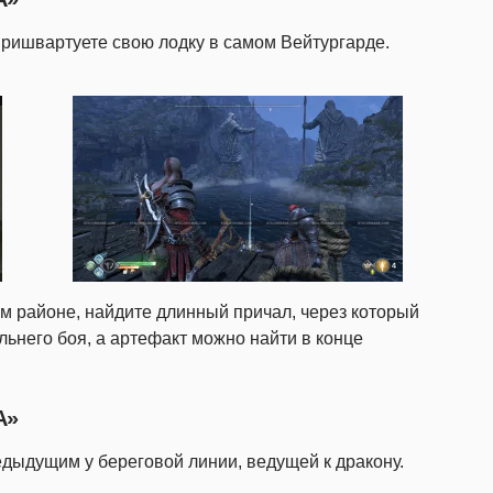
пришвартуете свою лодку в самом Вейтургарде.
том районе, найдите длинный причал, через который
льнего боя, а артефакт можно найти в конце
А»
едыдущим у береговой линии, ведущей к дракону.