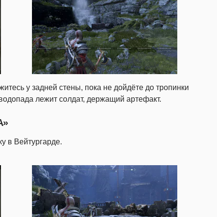
житесь у задней стены, пока не дойдёте до тропинки
 водопада лежит солдат, держащий артефакт.
А»
ку в Вейтургарде.