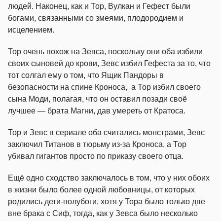
людей. Наконец, как и Тор, Вулкан и Гефест были
богами, связанными со змеями, плодородием и
исцелением.
Тор очень похож на Зевса, поскольку они оба избили
своих сыновей до крови, Зевс избил Гефеста за то, что
тот солгал ему о том, что Ящик Пандоры в
безопасности на спине Кроноса, а Тор избил своего
сына Моди, полагая, что он оставил позади своё
лучшее — брата Магни, дав умереть от Кратоса.
Тор и Зевс в сериале оба считались монстрами, Зевс
заключил Титанов в тюрьму из-за Кроноса, а Тор
убивал гигантов просто по приказу своего отца.
Ещё одно сходство заключалось в том, что у них обоих
в жизни было более одной любовницы, от которых
родились дети-полубоги, хотя у Тора было только две
вне брака с Сиф, тогда, как у Зевса было несколько