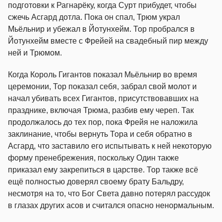
подготовки к Рагнарёку, когда Сурт прибудет, чтобы
сжечь Асгард дотла. Пока он спал, Трюм украл
Мьёльнир и убежал в Йотунхейм. Тор пробрался в
Йотунхейм вместе с Фрейей на свадебный пир между
ней и Трюмом.
Когда Король Гигантов показал Мьёльнир во время
церемонии, Тор показал себя, забрал свой молот и
начал убивать всех Гигантов, присутствовавших на
празднике, включая Трюма, разбив ему череп. Так
продолжалось до тех пор, пока Фрейя не наложила
заклинание, чтобы вернуть Тора и себя обратно в
Асгард, что заставило его испытывать к ней некоторую
форму пренебрежения, поскольку Один также
приказал ему закрепиться в царстве. Тор также всё
ещё полностью доверял своему брату Бальдру,
несмотря на то, что Бог Света давно потерял рассудок
в глазах других асов и считался опасно ненормальным.