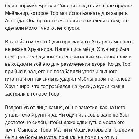
Один поручил Броку и Синдри создать мощное оружие
Мьёльнир, которое Тор мог использовать для защиты
Асгарда. Оба брата-гнома горько сожалели о том, что
сделали молот много лет спустя.
В какой-то момент Один пригласил в Асгард каменного
великана Хрунгнира. Напившись мёда, Хрунгнир был
подстрекаем Одином к всевозможным хвастовствам и
выходкам и всё это для развлечения двора. Когда Тор
прибыл в зал, его не позабавили угрозы пьяного
гиганта и он так сильно ударил Мьёльниром по голове
Хрунгнира, что тот разбился на куски, а куски камня
застряли в голове Тора.
Вздрогнув от лица камня, он не заметил, как на него
упало тело Хрунгнира. Ни один из асов в зале не был
достаточно силён, чтобы даже сдвинуть с места его
труп. Сыновья Тора, Магни и Моди, которые в то время
были не больше куста, пришли на помощь отцу и