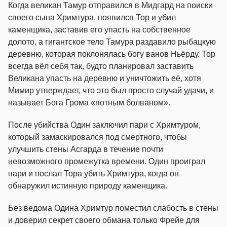
Когда великан Тамур отправился в Мидгард на поиски
своего сына Хримтура, появился Тор и убил
каменщика, заставив его упасть на собственное
долото, а гигантское тело Тамура раздавило рыбацкую
деревню, которая поклонялась богу ванов Ньёрду. Тор
всегда вёл себя так, будто планировал заставить
Великана упасть на деревню и уничтожить её, хотя
Мимир утверждает, что это был просто случай удачи, и
называет Бога Грома «потным болваном».
После убийства Один заключил пари с Хримтуром,
который замаскировался под смертного, чтобы
улучшить стены Асгарда в течение почти
невозможного промежутка времени. Один проиграл
пари и послал Тора убить Хримтура, когда он
обнаружил истинную природу каменщика.
Без ведома Одина Хримтур поместил слабость в стены
и доверил секрет своего обмана только Фрейе для