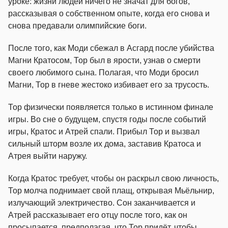
уроке: жизни людей ничего не значат для богов,
рассказывая о собственном опыте, когда его снова и
снова предавали олимпийские боги.
После того, как Моди сбежал в Асгард после убийства
Магни Кратосом, Тор был в ярости, узнав о смерти
своего любимого сына. Полагая, что Моди бросил
Магни, Тор в гневе жестоко избивает его за трусость.
Тор физически появляется только в истинном финале
игры. Во сне о будущем, спустя годы после событий
игры, Кратос и Атрей спали. Прибыл Тор и вызвал
сильный шторм возле их дома, заставив Кратоса и
Атрея выйти наружу.
Когда Кратос требует, чтобы он раскрыл свою личность,
Тор молча поднимает свой плащ, открывая Мьёльнир,
излучающий электричество. Сон заканчивается и
Атрей рассказывает его отцу после того, как он
просыпается, предполагая, что Тор придёт, чтобы