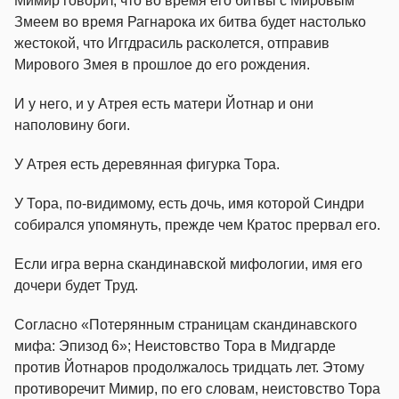
Мимир говорит, что во время его битвы с Мировым
Змеем во время Рагнарока их битва будет настолько
жестокой, что Иггдрасиль расколется, отправив
Мирового Змея в прошлое до его рождения.
И у него, и у Атрея есть матери Йотнар и они
наполовину боги.
У Атрея есть деревянная фигурка Тора.
У Тора, по-видимому, есть дочь, имя которой Синдри
собирался упомянуть, прежде чем Кратос прервал его.
Если игра верна скандинавской мифологии, имя его
дочери будет Труд.
Согласно «Потерянным страницам скандинавского
мифа: Эпизод 6»; Неистовство Тора в Мидгарде
против Йотнаров продолжалось тридцать лет. Этому
противоречит Мимир, по его словам, неистовство Тора