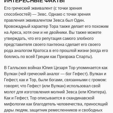
ИНТЕРЕСНЫЕ ФАКТЫ
Его греческий эквивалент (с точки зрения
способностей) — Зевс. Однако с точки зрения
правления эквивалентом Зевса был Один.
Кровожадный характер Тора также делает его похожим
на Ареса, хотя они и не двойники. Вы также можете
утверждать, что его репутация самого злобного
представителя своего пантеона сделает его своего
рода аналогом Кратоса в его прошлой жизни (когда его
боялись по всей Греции как Призрака Спарты).
В Галльских войнах Юлия Цезаря Тор упоминается как
Вулкан (чей греческий аналог — бог Гефест). Вулкан и
Гефест, как и Тор, были богами, связанными с громом:
говорят, что Гефест (или Вулкан) использовал свой
молот для изготовления молний Зевса (или Юпитера).
Как и Гефест, Тор описывается в скандинавской
мифологии как благодетель человечества, приносящий
дары людям, защитник ремесленников и свободных